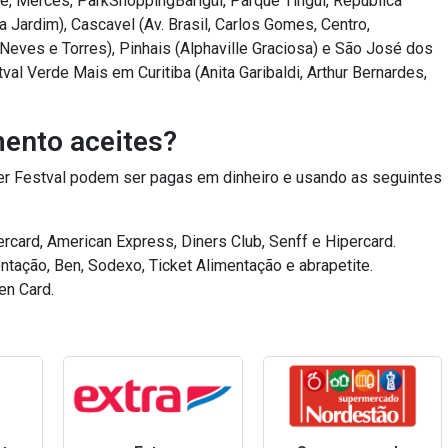
e, Mercês, ParkShoppingBarigüi, Parque Tingui, República
a Jardim), Cascavel (Av. Brasil, Carlos Gomes, Centro,
Neves e Torres), Pinhais (Alphaville Graciosa) e São José dos
al Verde Mais em Curitiba (Anita Garibaldi, Arthur Bernardes,
ento aceites?
per Festval podem ser pagas em dinheiro e usando as seguintes
rcard, American Express, Diners Club, Senff e Hipercard.
ntação, Ben, Sodexo, Ticket Alimentação e abrapetite.
en Card.