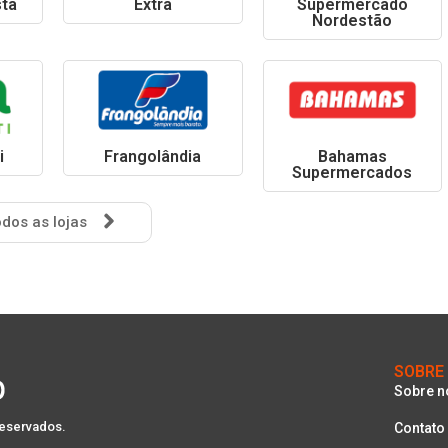
sta
Extra
Supermercado
Nordestão
i
Frangolândia
Bahamas
Supermercados
dos as lojas
SOBRE
Sobre n
reservados.
Contato