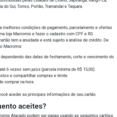
stribuídas pelas cidades de Esteio, Sapiranga, Xangri-Lá,
do Sul, Torres, Portão, Tramandaí e Taquara.
e melhores condições de pagamento, parcelamento e ofertas
a uma loja Macromix e fazer o cadastro com CPF e RG
artão tem a anuidade e está sujeito a análise de crédito. De
ão Macromix:
 dependendo das datas de fechamento, corte e vencimento do
té 6 vezes sem juros (parcela mínima de R$ 15,00).
ustos e compartilhar compras e limite.
de comprar na hora.
você aceder as principais informações de seu cartão.
ento aceites?
cromix Atacado podem ser pagas usando as seguintos cartões