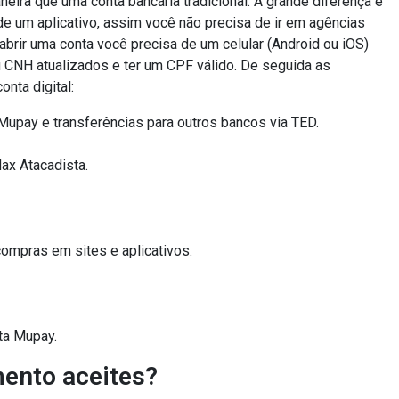
eira que uma conta bancária tradicional. A grande diferença é
de um aplicativo, assim você não precisa de ir em agências
 abrir uma conta você precisa de um celular (Android ou iOS)
u CNH atualizados e ter um CPF válido. De seguida as
nta digital:
Mupay e transferências para outros bancos via TED.
ax Atacadista.
compras em sites e aplicativos.
nta Mupay.
ento aceites?