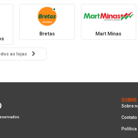
Bretas
Mart Minas
os
dos as lojas
SOBRE
Sobre n
reservados.
Contato
Política