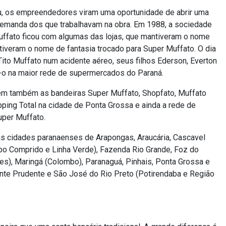
pu, os empreendedores viram uma oportunidade de abrir uma
 demanda dos que trabalhavam na obra. Em 1988, a sociedade
 Muffato ficou com algumas das lojas, que mantiveram o nome
tiveram o nome de fantasia trocado para Super Muffato. O dia
to Muffato num acidente aéreo, seus filhos Ederson, Everton
-o na maior rede de supermercados do Paraná.
ém também as bandeiras Super Muffato, Shopfato, Muffato
pping Total na cidade de Ponta Grossa e ainda a rede de
uper Muffato.
as cidades paranaenses de Arapongas, Araucária, Cascavel
Campo Comprido e Linha Verde), Fazenda Rio Grande, Foz do
tes), Maringá (Colombo), Paranaguá, Pinhais, Ponta Grossa e
nte Prudente e São José do Rio Preto (Potirendaba e Região